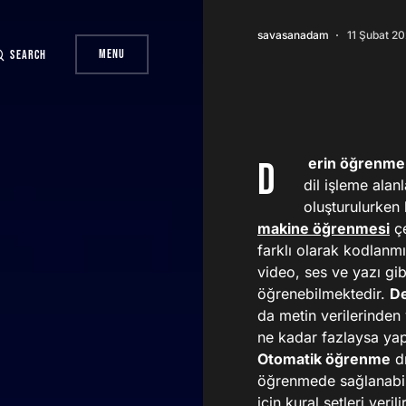
savasanadam
11 Şubat 2
Menu
Search
Derin öğrenme
dil işleme ala
oluşturulurken 
makine öğrenmesi
çe
farklı olarak kodlanm
video, ses ve yazı gib
öğrenebilmektedir.
D
da metin verilerinden 
ne kadar fazlaysa yap
Otomatik öğrenme
dı
öğrenmede sağlanabil
için kural setleri veri