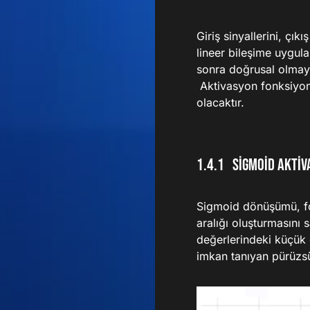
Giriş sinyallerini, çı
lineer bileşime uygul
sonra doğrusal olmay
Aktivasyon fonksiyonu
olacaktır.
Sigmoid Akti
Sigmoid dönüşümü, fo
aralığı oluşturmasını 
değerlerindeki küçük 
imkan tanıyan pürüzsüz