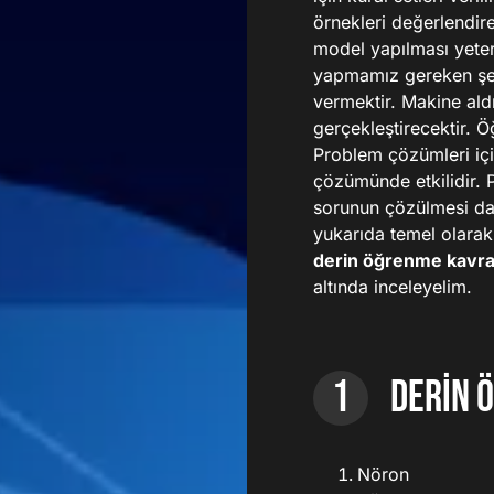
örnekleri değerlendi
model yapılması yeter
yapmamız gereken şey i
vermektir. Makine ald
gerçekleştirecektir. 
Problem çözümleri içi
çözümünde etkilidir. 
sorunun çözülmesi dah
yukarıda temel olarak
derin öğrenme kavra
altında inceleyelim.
DERİN 
Nöron