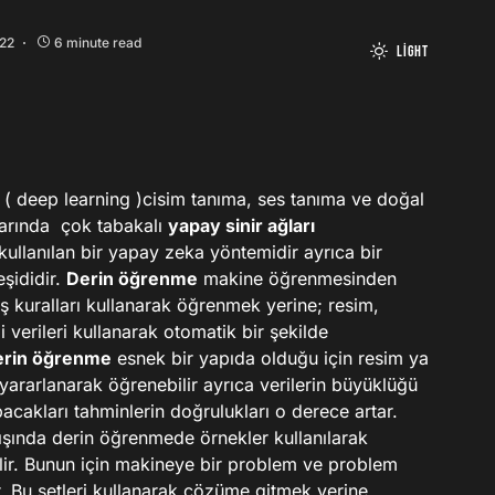
022
6 minute read
Light
( deep learning )cisim tanıma, ses tanıma ve doğal
nlarında çok tabakalı
yapay sinir ağları
kullanılan bir yapay zeka yöntemidir ayrıca bir
şididir.
Derin öğrenme
makine öğrenmesinden
ış kuralları kullanarak öğrenmek yerine; resim,
i verileri kullanarak otomatik bir şekilde
erin öğrenme
esnek bir yapıda olduğu için resim ya
yararlanarak öğrenebilir ayrıca verilerin büyüklüğü
acakları tahminlerin doğrulukları o derece artar.
şında derin öğrenmede örnekler kullanılarak
ir. Bunun için makineye bir problem ve problem
lir. Bu setleri kullanarak çözüme gitmek yerine