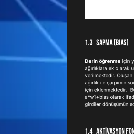
Sapma (BIAS)
Derin öğrenme
için y
ağırlıklara ek olarak
verilmektedir. Oluşan
ağırlık ile çarpımın so
için eklenmektedir. B
a*w1+bias olarak ifa
girdiler dönüşümün so
Aktivasyon Fo