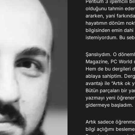
Pentium 3 işlemcili b
olduğunu tahmin eders
ararken, yani farkın
hayatımın dönüm noktas
bilgisinden emin dahi
istemiyordum. Bu sebe
Şanslıydım. O dönemler
Magazine, PC World de
Hem de bu dergileri d
ablaya sahiptim. Derg
avantajı ile “Artık ok
Bütün parçaları bir y
yazmayı yeni öğrenen
gidermeye başladım.
Artık sadece öğrenme
bilgi açlığımı beslem