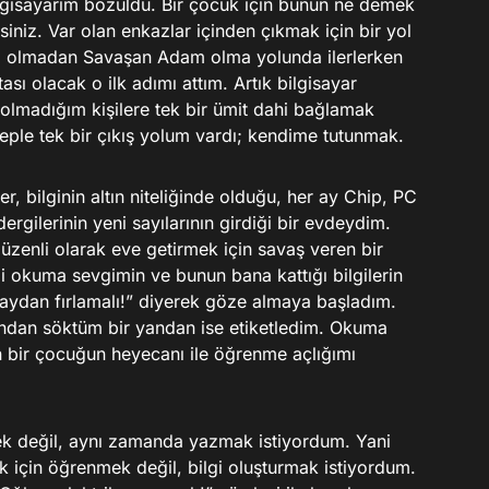
ilgisayarım bozuldu. Bir çocuk için bunun ne demek
iniz. Var olan enkazlar içinden çıkmak için bir yol
da olmadan Savaşan Adam olma yolunda ilerlerken
ı olacak o ilk adımı attım. Artık bilgisayar
 olmadığım kişilere tek bir ümit dahi bağlamak
ple tek bir çıkış yolum vardı; kendime tutunmak.
, bilginin altın niteliğinde olduğu, her ay Chip, PC
rgilerinin yeni sayılarının girdiği bir evdeydim.
üzenli olarak eve getirmek için savaş veren bir
i okuma sevgimin ve bunun bana kattığı bilgilerin
 yaydan fırlamalı!” diyerek göze almaya başladım.
andan söktüm bir yandan ise etiketledim. Okuma
 bir çocuğun heyecanı ile öğrenme açlığımı
k değil, aynı zamanda yazmak istiyordum. Yani
ek için öğrenmek değil, bilgi oluşturmak istiyordum.