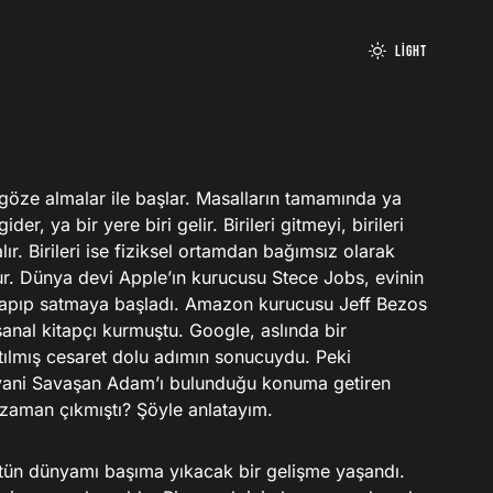
Light
ider, ya bir yere biri gelir. Birileri gitmeyi, birileri
ır. Birileri ise fiziksel ortamdan bağımsız olarak
r. Dünya devi Apple’ın kurucusu Stece Jobs, evinin
 yapıp satmaya başladı. Amazon kurucusu Jeff Bezos
sanal kitapçı kurmuştu. Google, aslında bir
atılmış cesaret dolu adımın sonucuydu. Peki
yani Savaşan Adam’ı bulunduğu konuma getiren
zaman çıkmıştı? Şöyle anlatayım.
tün dünyamı başıma yıkacak bir gelişme yaşandı.