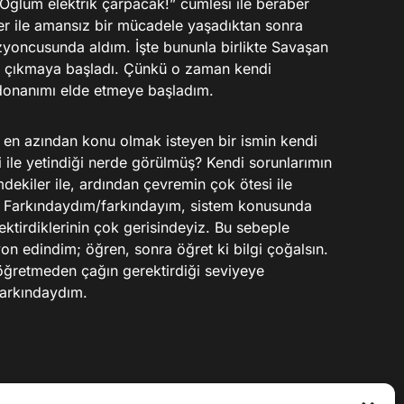
ğlum elektrik çarpacak!” cümlesi ile beraber
kler ile amansız bir mücadele yaşadıktan sonra
zyoncusunda aldım. İşte bununla birlikte Savaşan
 çıkmaya başladı. Çünkü o zaman kendi
donanımı elde etmeye başladım.
 en azından konu olmak isteyen bir ismin kendi
i ile yetindiği nerde görülmüş? Kendi sorunlarımın
ekiler ile, ardından çevremin çok ötesi ile
. Farkındaydım/farkındayım, sistem konusunda
ktirdiklerinin çok gerisindeyiz. Bu sebeple
on edindim; öğren, sonra öğret ki bilgi çoğalsın.
retmeden çağın gerektirdiği seviyeye
arkındaydım.
mı iyidir, yanlış bilginin olması mı? Bana sorarsanız