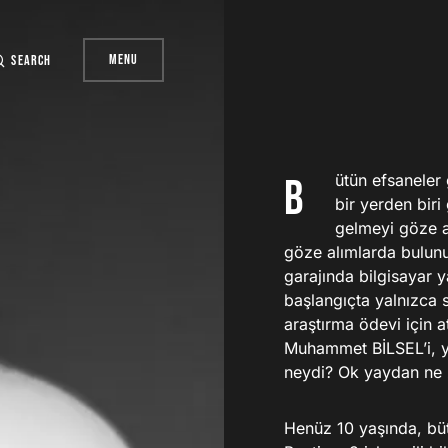
Menu
Search
Bütün efsaneler göze almalar ile başlar. Masalların tamamında ya
bir yerden biri g
gelmeyi göze al
göze alımlarda bulunu
garajında bilgisayar
başlangıçta yalnızca 
araştırma ödevi için 
Muhammet BİLSEL’i, 
neydi? Ok yaydan ne 
Henüz 10 yaşında, bü