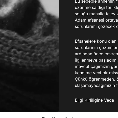
Bu sebeple annemin “O
üzerime saldığı terli
soluğu mahalle televi
Adam efsanesi ortaya
sorunlarımı çözecek 
Efsanelere konu olan,
sorunlarının çözümler
ardından önce çevremd
ilgilenmeye başladım
mevcut çağımızın gere
kendime yeni bir misy
Çünkü öğrenmeden, öğ
ulaşamayacağımızın f
Bilgi Kirliliğine Veda
Hiç bilginin olmaması 