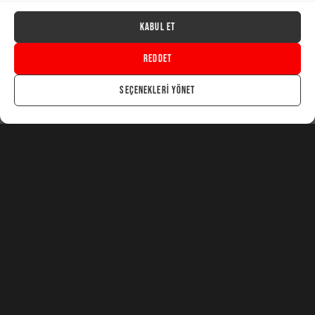
Kabul Et
Subcategories
Reddet
Seçenekleri yönet
Kripto Para
Vpn
Windows
Light