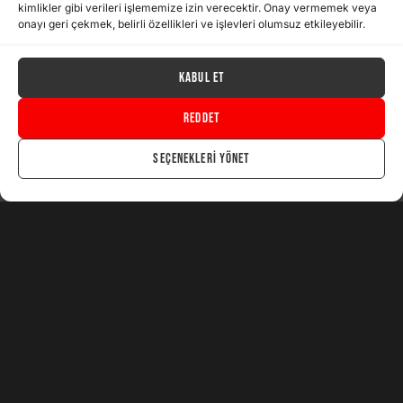
kimlikler gibi verileri işlememize izin verecektir. Onay vermemek veya
onayı geri çekmek, belirli özellikleri ve işlevleri olumsuz etkileyebilir.
Kabul Et
windows 10
Reddet
Browsing Tag
Seçenekleri yönet
2 posts
Light