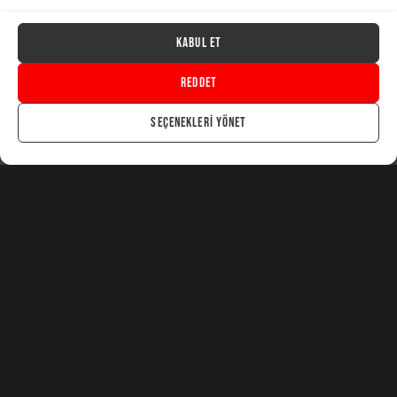
Kabul Et
yıldızlı parametreler
Reddet
Browsing Tag
Seçenekleri yönet
1 post
Light