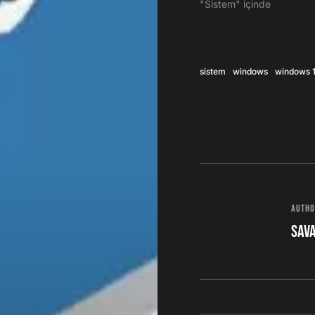
"Sistem" içinde
sistem
windows
windows 
Auth
sav