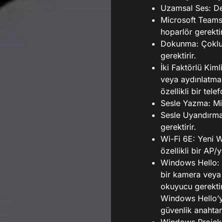
Uzamsal Ses: Des
Microsoft Teams
hoparlör gerektir
Dokunma: Çoklu
gerektirir.
İki Faktörlü Kim
veya aydınlatmal
özellikli bir tele
Sesle Yazma: Mik
Sesle Uyandırm
gerektirir.
Wi-Fi 6E: Yeni 
özellikli bir AP/y
Windows Hello: Y
bir kamera veya 
okuyucu gerektir
Windows Hello’yu
güvenlik anahtarı 