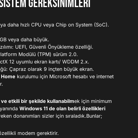
sistem gereksinimleri
eya daha hızlı CPU veya Chip on System (SoC).
4GB veya daha büyük.
azılımı: UEFI, Güvenli Önyükleme özelliği.
Platform Modülü (TPM) sürüm 2.0.
rectX 12 uyumlu ekran kartı/ WDDM 2.x.
ğü: Çapraz olarak 9 inçten büyük ekran.
1 Home
kurulumu için Microsoft hesabı ve internet
r.
ve etkili bir şekilde kullanabilm
ek için minimum
i yanında
Windows 11 de olan belirli özellikleri
reken donanımları sizler için sıraladık.Bunlar;
zellikli modem gerektirir.