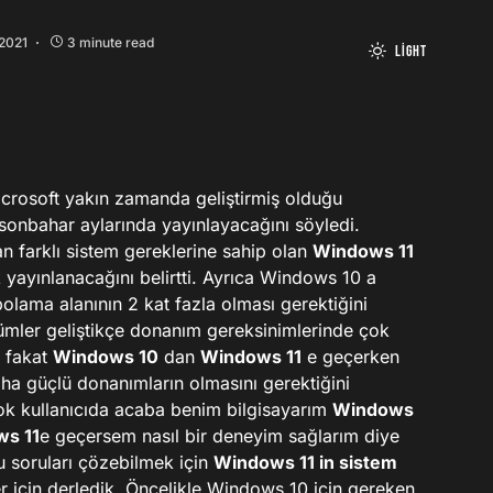
2021
3 minute read
Light
 Microsoft yakın zamanda geliştirmiş olduğu
sonbahar aylarında yayınlayacağını söyledi.
 farklı sistem gereklerine sahip olan
Windows 11
 yayınlanacağını belirtti. Ayrıca Windows 10 a
olama alanının 2 kat fazla olması gerektiğini
rümler geliştikçe donanım gereksinimlerinde çok
z fakat
Windows 10
dan
Windows 11
e geçerken
a güçlü donanımların olmasını gerektiğini
ok kullanıcıda acaba benim bilgisayarım
Windows
s 11
e geçersem nasıl bir deneyim sağlarım diye
 soruları çözebilmek için
Windows 11 in sistem
ler için derledik. Öncelikle Windows 10 için gereken