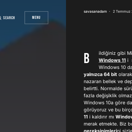
savasanadam
2 Temmuz 
Menu
Search
Bildiğiniz gibi
Windows 11
i 
Windows 10 dan
yalnızca 64 bit
olarak
nazaran bellek ve dep
belirtti. Normalde sü
fazla değişiklik olma
Windows 10a göre dah
görüyoruz ve bu birç
11
i kaldırır mı
Window
merak etmekte. Biz bu
gereksinimleri
ni siz