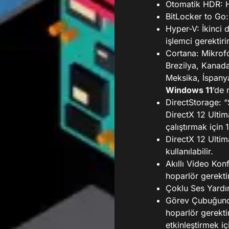
Otomatik HDR: H
BitLocker to Go:
Hyper-V: İkinci d
işlemci gerektir
Cortana: Mikrofo
Brezilya, Kanada
Meksika, İspanya,
Windows 11
’de 
DirectStorage: 
DirectX 12 Ulti
çalıştırmak için
DirectX 12 Ultim
kullanılabilir.
Akıllı Video Kon
hoparlör gerektir
Çoklu Ses Yardım
Görev Çubuğunda
hoparlör gerekti
etkinleştirmek iç