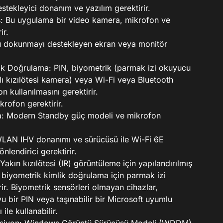
tekleyici donanım ve yazılım gerektirir.
: Bu uygulama bir video kamera, mikrofon ve
ir.
 dokunmayı destekleyen ekran veya monitör
lik Doğrulama: PIN, biyometrik (parmak izi okuyucu
ı kızılötesi kamera) veya Wi-Fi veya Bluetooth
fon kullanılmasını gerektirir.
rofon gerektirir.
a: Modern Standby güç modeli ve mikrofon
WLAN IHV donanımı ve sürücüsü ile Wi-Fi 6E
önlendirici gerektirir.
akın kızılötesi (IR) görüntüleme için yapılandırılmış
biyometrik kimlik doğrulama için parmak izi
ir. Biyometrik sensörleri olmayan cihazlar,
 bir PIN veya taşınabilir bir Microsoft uyumlu
ile kullanabilir.