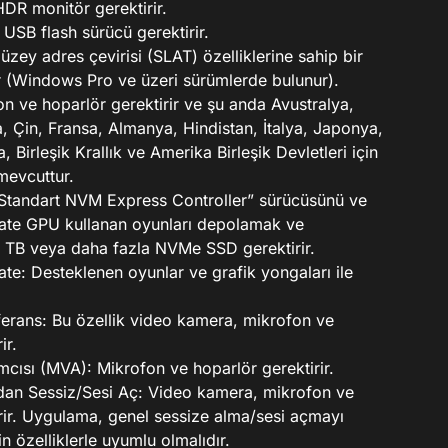
DR monitör gerektirir.
 USB flash sürücü gerektirir.
üzey adres çevirisi (SLAT) özelliklerine sahip bir
ir (Windows Pro ve üzeri sürümlerde bulunur).
n ve hoparlör gerektirir ve şu anda Avustralya,
, Çin, Fransa, Almanya, Hindistan, İtalya, Japonya,
 Birleşik Krallık ve Amerika Birleşik Devletleri için
mevcuttur.
“Standart NVM Express Controller” sürücüsünü ve
mate GPU kullanan oyunları depolamak ve
 1 TB veya daha fazla NVMe SSD gerektirir.
ate: Desteklenen oyunlar ve grafik yongaları ile
ferans: Bu özellik video kamera, mikrofon ve
ir.
cısı (MVA): Mikrofon ve hoparlör gerektirir.
n Sessiz/Sesi Aç: Video kamera, mikrofon ve
rir. Uygulama, genel sessize alma/sesi açmayı
in özelliklerle uyumlu olmalıdır.