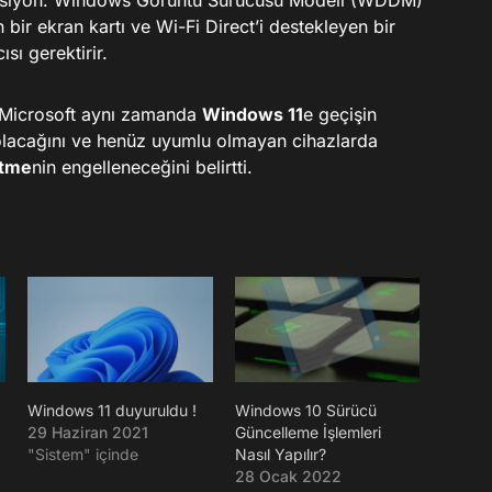
siyon: Windows Görüntü Sürücüsü Modeli (WDDM)
 bir ekran kartı ve Wi-Fi Direct’i destekleyen bir
ısı gerektirir.
en Microsoft aynı zamanda
Windows 11
e geçişin
 olacağını ve henüz uyumlu olmayan cihazlarda
ltme
nin engelleneceğini belirtti.
Windows 11 duyuruldu !
Windows 10 Sürücü
29 Haziran 2021
Güncelleme İşlemleri
"Sistem" içinde
Nasıl Yapılır?
28 Ocak 2022