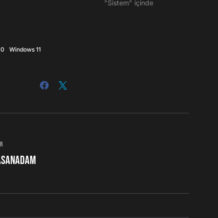
"Sistem" içinde
10
Windows 11
or
asanadam