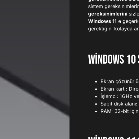
sistem gereksinimleri
gereksinimleri
ni siz
Windows 11
e geçerke
gerektiğini kolayca an
Windows 10 
Ekran çözünürlü
Ekran kartı: Dir
İşlemci: 1GHz ve
Sabit disk alanı:
RAM: 32-bit için