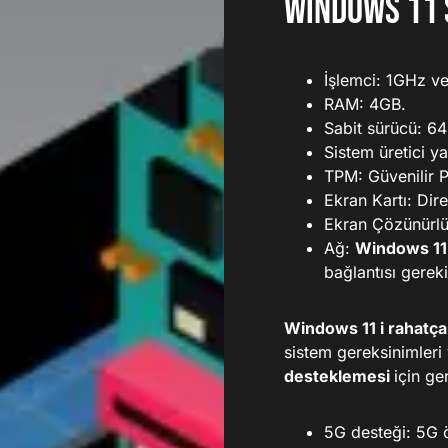
windows 11 
İşlemci: 1GHz v
RAM: 4GB.
Sabit sürücü: 6
Sistem üretici y
TPM: Güvenilir 
Ekran Kartı: Di
Ekran Çözünürlü
Ağ:
Windows 1
bağlantısı gereki
Windows 11 i rahatça 
sistem gereksinimler
desteklemesi
için ge
5G desteği: 5G ö