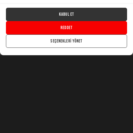
Kabul Et
python print
Reddet
Browsing Tag
Seçenekleri yönet
1 post
Light