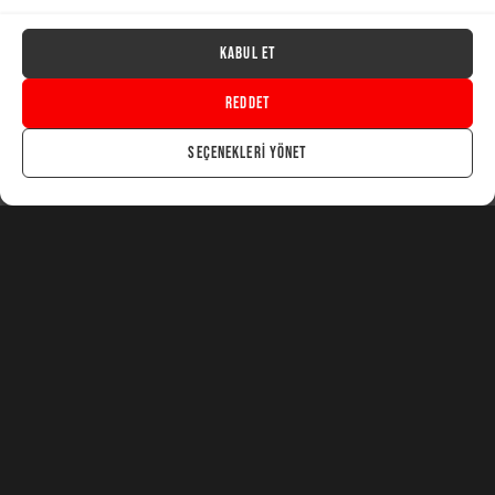
Kabul Et
Chia Coin
Reddet
Browsing Tag
Seçenekleri yönet
1 post
Light